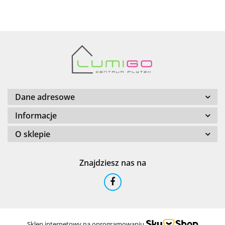
Barwolf
Dane adresowe
Informacje
O sklepie
Cerambell
Znajdziesz nas na
Ceramfix
Sklep internetowy na oprogramowaniu