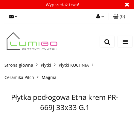
Wyprzedaż trwa!
(
0
)
Zaloguj się
Zarejestruj się
Dodaj zgłoszenie
Zgody cookies
Strona główna
Płytki
Płytki KUCHNIA
Ceramika Pilch
Magma
Płytka podłogowa Etna krem PR-
669J 33x33 G.1