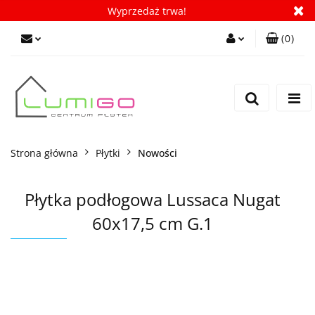
Wyprzedaż trwa!
(
0
)
Zaloguj się
Zarejestruj się
Dodaj zgłoszenie
Zgody cookies
Strona główna
Płytki
Nowości
Płytka podłogowa Lussaca Nugat
60x17,5 cm G.1