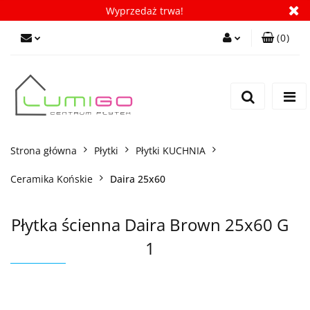
Wyprzedaż trwa!
(
0
)
Zaloguj się
Zarejestruj się
Dodaj zgłoszenie
Zgody cookies
Strona główna
Płytki
Płytki KUCHNIA
Ceramika Końskie
Daira 25x60
Płytka ścienna Daira Brown 25x60 G
1