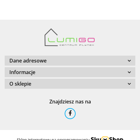
Barwolf
Dane adresowe
Informacje
O sklepie
Cerambell
Znajdziesz nas na
Ceramfix
Sklep internetowy na oprogramowaniu