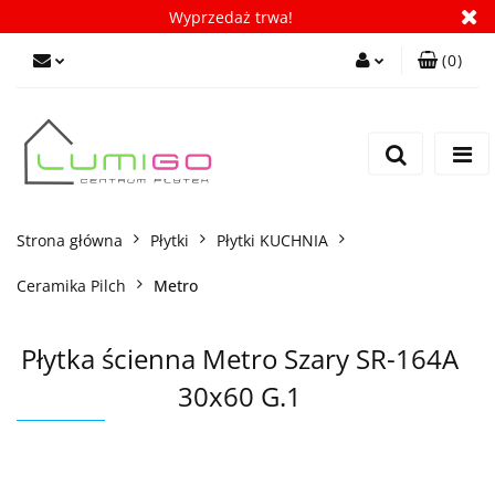
Wyprzedaż trwa!
(
0
)
Zaloguj się
Zarejestruj się
Dodaj zgłoszenie
Zgody cookies
Strona główna
Płytki
Płytki KUCHNIA
Ceramika Pilch
Metro
Płytka ścienna Metro Szary SR-164A
30x60 G.1