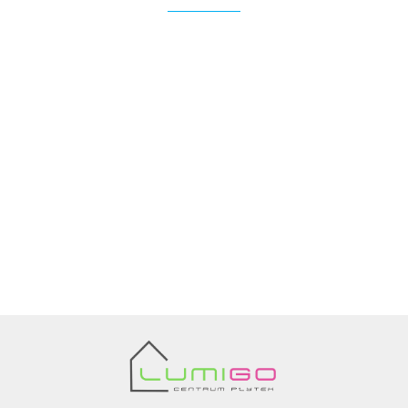
Ariana
AZTECA
Barwolf