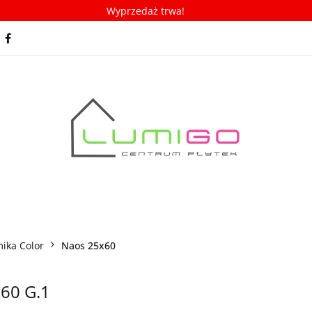
Wyprzedaż trwa!
spiracje
Porady/ABC płytek
Nowości
Bestseller
racje
Porady/ABC płytek
Nowości
Bestsellery
ika Color
Naos 25x60
x60 G.1