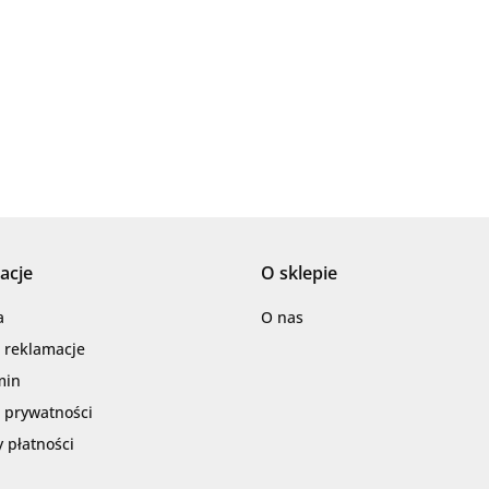
AZTECA
acje
O sklepie
Barwolf
a
O nas
i reklamacje
min
a prywatności
 płatności
Cerambell