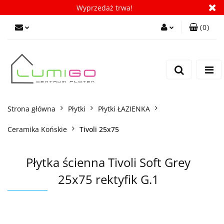
Wyprzedaż trwa!
(
0
)
Zaloguj się
Zarejestruj się
Dodaj zgłoszenie
Zgody cookies
Strona główna
Płytki
Płytki ŁAZIENKA
Ceramika Końskie
Tivoli 25x75
Płytka ścienna Tivoli Soft Grey
25x75 rektyfik G.1