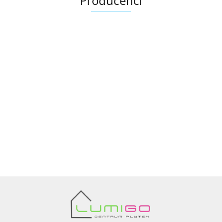
Producenci
Ariana
AZTECA
Barwolf