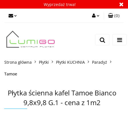
Wyprzedaż trwa!
(
0
)
Zaloguj się
Zarejestruj się
Dodaj zgłoszenie
Zgody cookies
Strona główna
Płytki
Płytki KUCHNIA
Paradyż
Tamoe
Płytka ścienna kafel Tamoe Bianco
9,8x9,8 G.1 - cena z 1m2