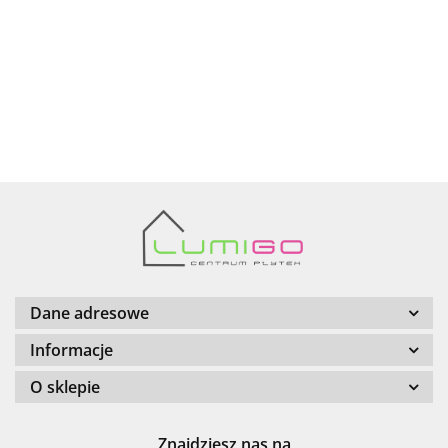
AZTECA
Barwolf
Dane adresowe
Informacje
O sklepie
Cerambell
Znajdziesz nas na