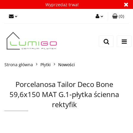
Wyprzedaż trwa!
(
0
)
Zaloguj się
Zarejestruj się
Dodaj zgłoszenie
Zgody cookies
Strona główna
Płytki
Nowości
Porcelanosa Tailor Deco Bone
59,6x150 MAT G.1-płytka ścienna
rektyfik