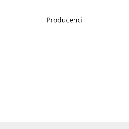
Producenci
Ariana
AZTECA