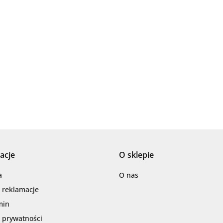
Ariana
AZTECA
acje
O sklepie
Barwolf
a
O nas
i reklamacje
min
a prywatności