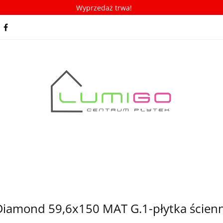
Wyprzedaż trwa!
spiracje
Porady/ABC płytek
Nowości
Bestseller
racje
Porady/ABC płytek
Nowości
Bestsellery
Diamond 59,6x150 MAT G.1-płytka ścienn