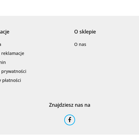
acje
O sklepie
Barwolf
a
O nas
i reklamacje
min
a prywatności
 płatności
Cerambell
Znajdziesz nas na
Ceramfix