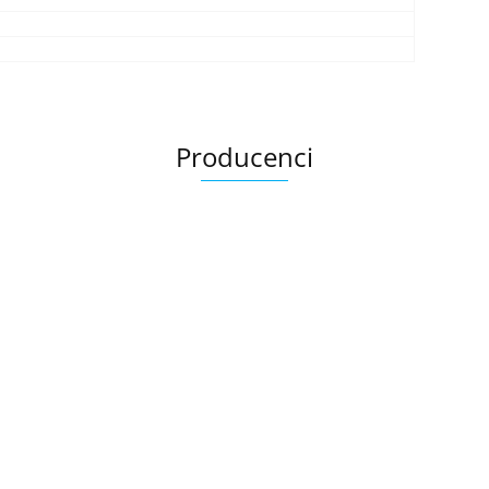
Producenci
Ariana
AZTECA