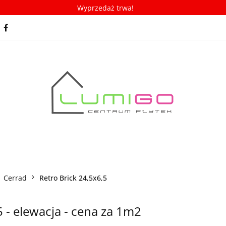
Wyprzedaż trwa!
spiracje
Porady/ABC płytek
Nowości
Bestseller
racje
Porady/ABC płytek
Nowości
Bestsellery
Cerrad
Retro Brick 24,5x6,5
 - elewacja - cena za 1m2