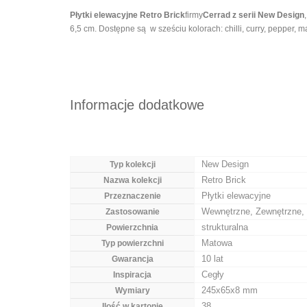
Płytki elewacyjne Retro Brick
firmy
Cerrad z serii New Design
6,5 cm. Dostępne są w sześciu kolorach: chilli, curry, pepper,
Informacje dodatkowe
New Design
Typ kolekcji
Retro Brick
Nazwa kolekcji
Płytki elewacyjne
Przeznaczenie
Wewnętrzne, Zewnętrzne, 
Zastosowanie
strukturalna
Powierzchnia
Matowa
Typ powierzchni
10 lat
Gwarancja
Cegły
Inspiracja
245x65x8 mm
Wymiary
38
Ilość w kartonie