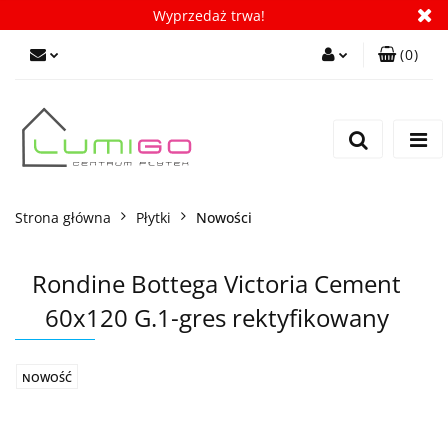
Wyprzedaż trwa!
(
0
)
Zaloguj się
Zarejestruj się
Dodaj zgłoszenie
Zgody cookies
Strona główna
Płytki
Nowości
Rondine Bottega Victoria Cement
60x120 G.1-gres rektyfikowany
NOWOŚĆ