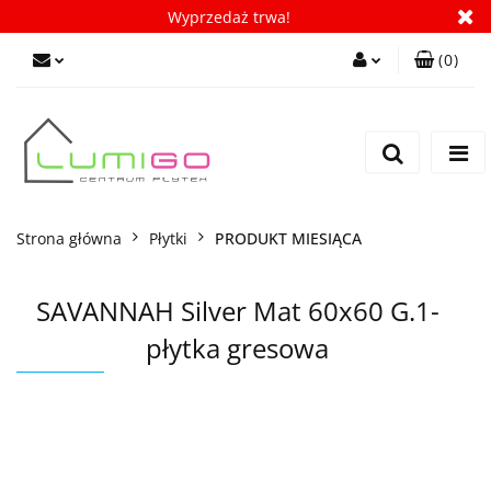
Wyprzedaż trwa!
(
0
)
Zaloguj się
Zarejestruj się
Dodaj zgłoszenie
Zgody cookies
Strona główna
Płytki
PRODUKT MIESIĄCA
SAVANNAH Silver Mat 60x60 G.1-
płytka gresowa