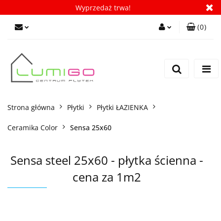
Wyprzedaż trwa!
(
0
)
Zaloguj się
Zarejestruj się
Dodaj zgłoszenie
Zgody cookies
Strona główna
Płytki
Płytki ŁAZIENKA
Ceramika Color
Sensa 25x60
Sensa steel 25x60 - płytka ścienna -
cena za 1m2