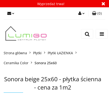
Wyprzedaż trwa!
(
0
)
Zaloguj się
Zarejestruj się
Dodaj zgłoszenie
Zgody cookies
Strona główna
Płytki
Płytki ŁAZIENKA
Ceramika Color
Sonora 25x60
Sonora beige 25x60 - płytka ścienna
- cena za 1m2