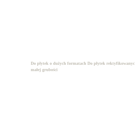
Do płytek o dużych formatach
Do płytek rektyfikowanyc
małej grubośc
i