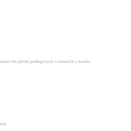
ubości
Do płytek podłogowych i ściennych o bardzo
oża)