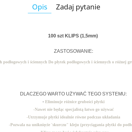
Opis
Zadaj pytanie
100 szt KLIPS (1,5mm)
ZASTOSOWANIE:
h podłogowych i ściennych
Do płytek podłogowych i ściennych o różnej gr
DLACZEGO WARTO UŻYWAĆ TEGO SYSTEMU:
-
Eliminuje różnice grubości płytki
-
Nawet nie będąc specjalistą łatwo go używać
-
Utrzymuje płytki idealnie równe podczas układania
-
Pozwala na uniknięcie 'skurczu" kleju (przyciągania płytki do podł