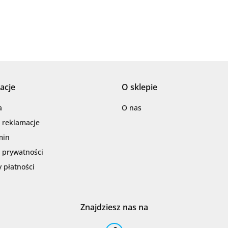
AZTECA
acje
O sklepie
Barwolf
a
O nas
i reklamacje
min
a prywatności
 płatności
Cerambell
Znajdziesz nas na