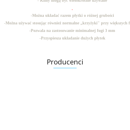
- Kliny mogą być wielokrotnie używane
-
Można układać razem płytki o różnej grubości
-
Można używać stosując również normalne „krzyżyki" przy większych 
-
Pozwala na zastosowanie minimalnej fugi 3 mm
-
Przyspiesza układanie dużych płytek
Producenci
Ariana