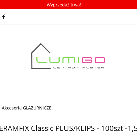
Wyprzedaż trwa!
spiracje
Porady/ABC płytek
Nowości
Bestseller
racje
Porady/ABC płytek
Nowości
Bestsellery
Akcesoria GLAZURNICZE
ERAMFIX Classic PLUS/KLIPS - 100szt -1