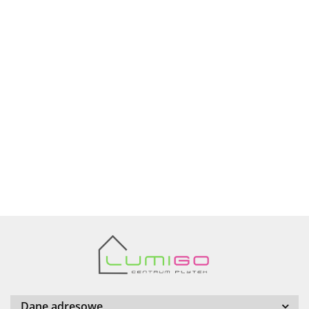
Ariana
AZTECA
Barwolf
Dane adresowe