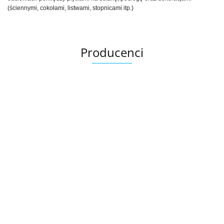
(ściennymi, cokołami, listwami, stopnicami itp.)
Producenci
Ariana
AZTECA