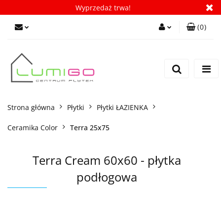
Wyprzedaż trwa!
(
0
)
Zaloguj się
Zarejestruj się
Dodaj zgłoszenie
Zgody cookies
Strona główna
Płytki
Płytki ŁAZIENKA
Ceramika Color
Terra 25x75
Terra Cream 60x60 - płytka
podłogowa