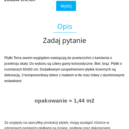
Wyślij
Opis
Zadaj pytanie
Płytki Terra swoim wyglądem nawiązują do powierzchni z kamienia o
przekroju skały. Do wyboru są cztery gamy kolorystyczne. Biel, brąz. Płytki o
rozmiarach 60x60 cm. Dodatkowym uzupełnieniem płytek ściennych są
dekorację, 3 komponentowy dekor z makiem w tle oraz listwy z aluminiowymi
wstawkami.
opakowanie = 1,44 m2
Ze względu na specyfikę produkcji płytek, mogą wystąpić różnice w
odcieniach pomiędzy płytkami na ścianę, podłogę oraz dekoracjami