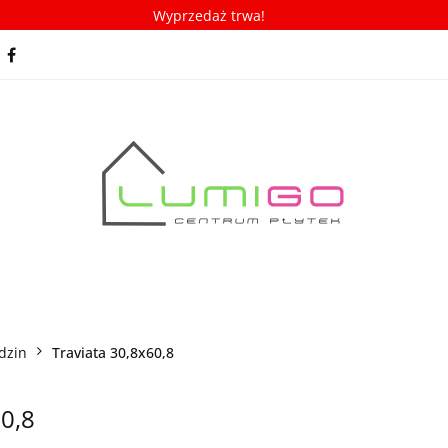
Wyprzedaż trwa!
spiracje
Porady/ABC płytek
Nowości
Bestseller
racje
Porady/ABC płytek
Nowości
Bestsellery
dzin
Traviata 30,8x60,8
0,8