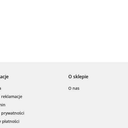
AZTECA
acje
O sklepie
Barwolf
a
O nas
i reklamacje
min
a prywatności
 płatności
Cerambell