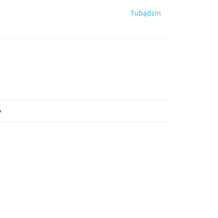
Tubądzin
y