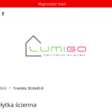
Wyprzedaż trwa!
spiracje
Porady/ABC płytek
Nowości
Bestseller
racje
Porady/ABC płytek
Nowości
Bestsellery
dzin
Traviata 30,8x60,8
płytka ścienna