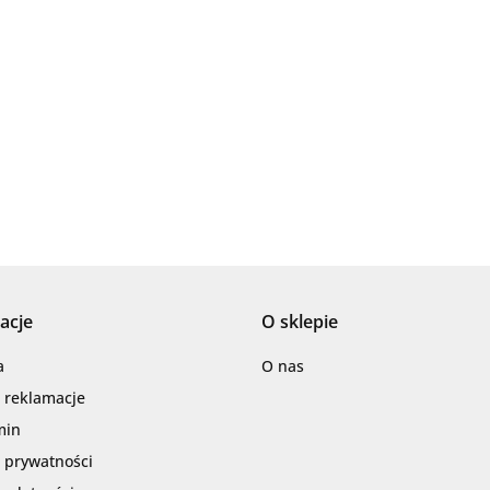
Ariana
AZTECA
acje
O sklepie
Barwolf
a
O nas
i reklamacje
min
a prywatności