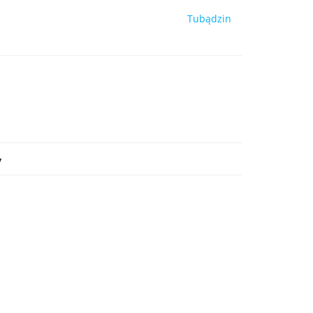
Tubądzin
y