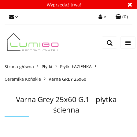
Wyprzedaż trwa!
(
0
)
Zaloguj się
Zarejestruj się
Dodaj zgłoszenie
Zgody cookies
Strona główna
Płytki
Płytki ŁAZIENKA
Ceramika Końskie
Varna GREY 25x60
Varna Grey 25x60 G.1 - płytka
ścienna