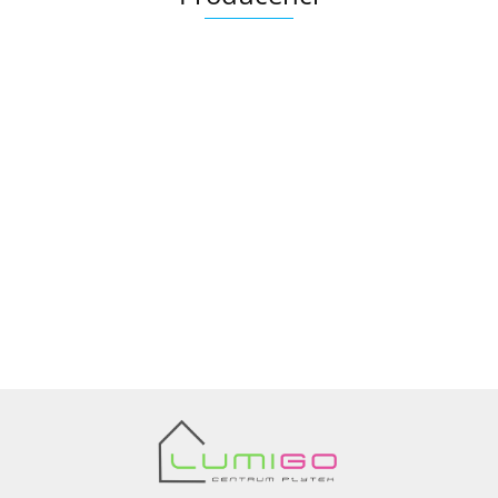
Ariana
AZTECA
Barwolf